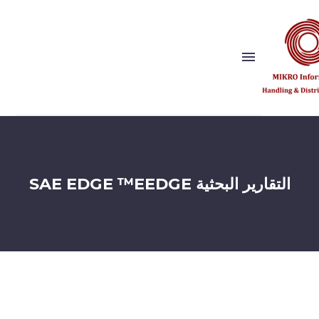
Show this page
Back
لماذا نحن؟
التقارير البحثية SAE EDGE ™EEDGE
رؤيتنا وقيمنا
الناشرون
المراجع
شريك الحل
Show this page