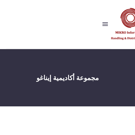
Show this page
Back
لماذا نحن؟
مجموعة أكاديمية إيناغو
رؤيتنا وقيمنا
الناشرون
المراجع
شريك الحل
Show this page