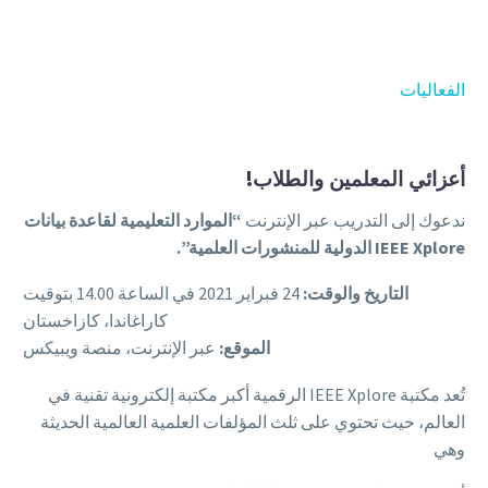
Back
الكتب الإلكترونية
قواعد البيانات
الفعاليات
المجلات الإلكترونية
المعايير
التعلّم
أعزائي المعلمين والطلاب!
ندعوك إلى التدريب عبر الإنترنت
“الموارد التعليمية لقاعدة بيانات
IEEE Xplore الدولية للمنشورات العلمية”.
العربية
Back
التاريخ والوقت:
24 فبراير 2021 في الساعة 14.00 بتوقيت
English
كاراغاندا، كازاخستان
Русский
الموقع:
عبر الإنترنت، منصة ويبيكس
تُعد مكتبة IEEE Xplore الرقمية أكبر مكتبة إلكترونية تقنية في
العالم، حيث تحتوي على ثلث المؤلفات العلمية العالمية الحديثة
وهي