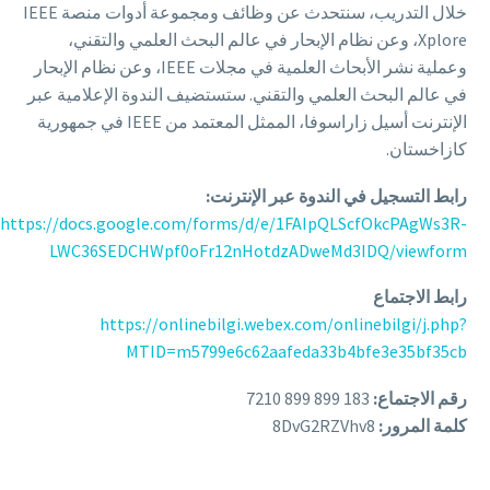
خلال التدريب، سنتحدث عن وظائف ومجموعة أدوات منصة IEEE
Xplore، وعن نظام الإبحار في عالم البحث العلمي والتقني،
وعملية نشر الأبحاث العلمية في مجلات IEEE، وعن نظام الإبحار
في عالم البحث العلمي والتقني. ستستضيف الندوة الإعلامية عبر
الإنترنت أسيل زاراسوفا، الممثل المعتمد من IEEE في جمهورية
كازاخستان.
رابط التسجيل في الندوة عبر الإنترنت:
https://docs.google.com/forms/d/e/1FAIpQLScfOkcPAgWs3R-
LWC36SEDCHWpf0oFr12nHotdzADweMd3IDQ/viewform
رابط الاجتماع
https://onlinebilgi.webex.com/onlinebilgi/j.php?
MTID=m5799e6c62aafeda33b4bfe3e35bf35cb
رقم الاجتماع:
183 899 899 7210
كلمة المرور:
8DvG2RZVhv8