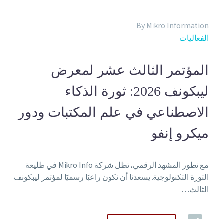
Back
الكتب الإلكترونية
By Mikro Information
قواعد البيانات
الفعاليات
المجلات الإلكترونية
المعايير
التعلّم
المؤتمر الثالث عشر لمعرض
ليبكونف 2026: ثورة الذكاء
الاصطناعي في علم المكتبات ودور
العربية
Back
ميكرو إنفو
English
Русский
مع تطور المشهد الرقمي، تظل شركة Mikro Info في طليعة
الثورة التكنولوجية. يسعدنا أن نكون راعيًا رسميًا لمؤتمر ليبكونف
الثالث…