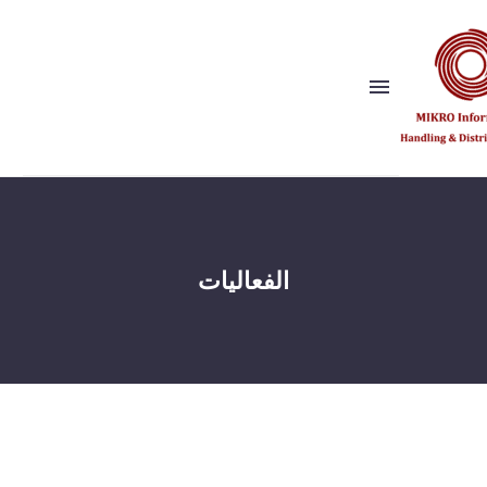
Show this page
Back
لماذا نحن؟
الفعاليات
رؤيتنا وقيمنا
الناشرون
المراجع
شريك الحل
Show this page