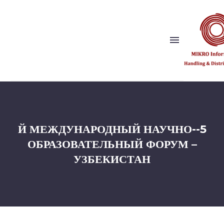
Show this page
Back
Почему мы?
5-Й МЕЖДУНАРОДНЫЙ НАУЧНО-
Наше видение и ценности
Издательство
ОБРАЗОВАТЕЛЬНЫЙ ФОРУМ –
Ссылки
УЗБЕКИСТАН
Партнер по решениям
Back