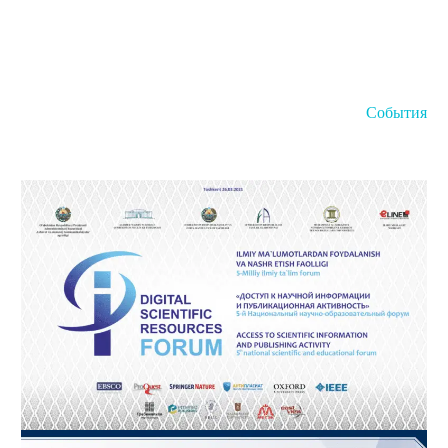
Электронные книги
Базы данных
Электронные журналы
Стандарты
Обучение
События
Русский
Back
English
العربية