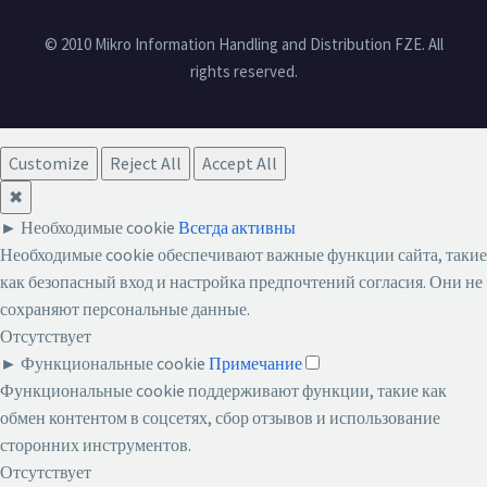
© 2010 Mikro Information Handling and Distribution FZE. All
rights reserved.
Customize
Reject All
Accept All
✖
►
Необходимые cookie
Всегда активны
Необходимые cookie обеспечивают важные функции сайта, такие
как безопасный вход и настройка предпочтений согласия. Они не
сохраняют персональные данные.
Отсутствует
►
Функциональные cookie
Примечание
Функциональные cookie поддерживают функции, такие как
обмен контентом в соцсетях, сбор отзывов и использование
сторонних инструментов.
Отсутствует