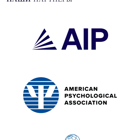
Электронные книги
Базы данных
Электронные журналы
Стандарты
Обучение
Русский
Back
English
العربية