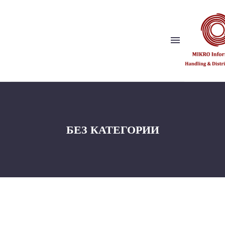
Show this page
Back
Почему мы?
БЕЗ КАТЕГОРИИ
Наше видение и ценности
Издательство
Ссылки
Партнер по решениям
Back