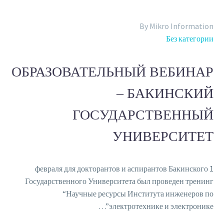
Электронные книги
Базы данных
By Mikro Information
Электронные журналы
Без категории
Стандарты
Обучение
ОБРАЗОВАТЕЛЬНЫЙ ВЕБИНАР
– БАКИНСКИЙ
Русский
ГОСУДАРСТВЕННЫЙ
Back
English
УНИВЕРСИТЕТ
العربية
1 февраля для докторантов и аспирантов Бакинского
Государственного Университета был проведен тренинг
“Научные ресурсы Института инженеров по
электротехнике и электронике”…