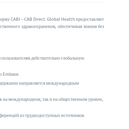
рму CABI – CAB Direct. Global Health предоставляет
твенного здравоохранения, обеспечивая знания без
 пользователям действительно глобальную
ли Embase.
содержание направляется международным
 на международном, так и на общественном уровне,
нференций из труднодоступных источников.