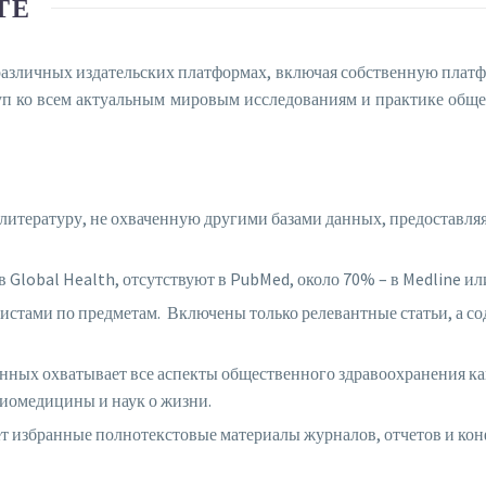
ТЕ
 различных издательских платформах, включая собственную платфо
уп ко всем актуальным мировым исследованиям и практике общес
итературу, не охваченную другими базами данных, предоставляя
Global Health, отсутствуют в PubMed, около 70% – в Medline и
листами по предметам. Включены только релевантные статьи, а 
ных охватывает все аспекты общественного здравоохранения как
биомедицины и наук о жизни.
ет избранные полнотекстовые материалы журналов, отчетов и ко