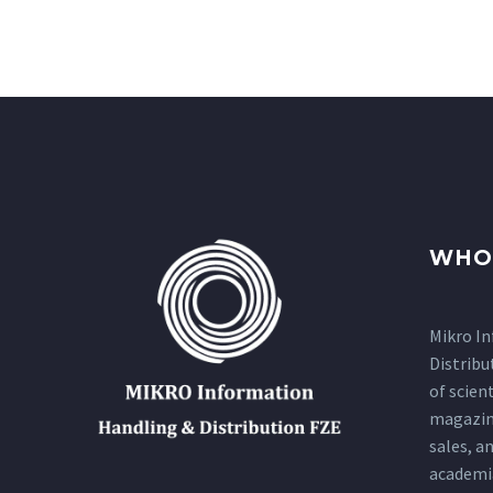
WHO
Mikro I
Distribu
of scien
magazin
sales, a
academi