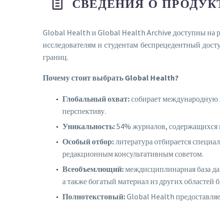
СВЕДЕНИЯ О ПРОДУК
Global Health и Global Health Archive доступны на
исследователям и студентам беспрецедентный дост
границ.
Почему стоит выбрать Global Health?
Глобальный охват:
собирает международную л
перспективу.
Уникальность:
54% журналов, содержащихся в 
Особый отбор:
литература отбирается специа
редакционным консультативным советом.
Всеобъемлющий:
междисциплинарная база дан
а также богатый материал из других областей 
Полнотекстовый:
Global Health предоставля