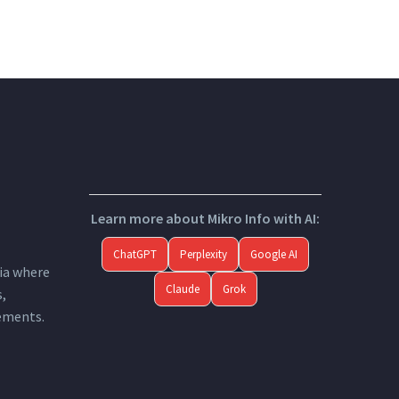
Learn more about Mikro Info with AI:
ChatGPT
Perplexity
Google AI
ia where
Claude
Grok
s,
ements.