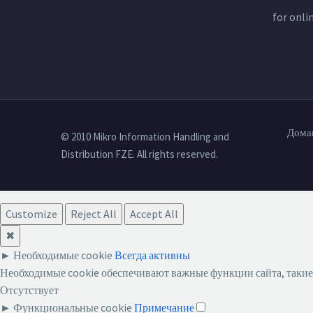
for
onli
Дома
© 2010 Mikro Information Handling and
Distribution FZE. All rights reserved.
Customize
Reject All
Accept All
✖
►
Необходимые cookie
Всегда активны
Необходимые cookie обеспечивают важные функции сайта, такие 
Отсутствует
►
Функциональные cookie
Примечание